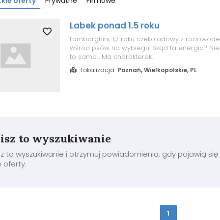
kie oferty
Prywatne
Firmowe
Labek ponad 1.5 roku
Lamborghini, 1,7 roku czekoladowy z rodowode
wśród psów na wybiegu. Skąd ta energia? Nie
to samo... Ma charakterek.
Lokalizacja:
Poznań, Wielkopolskie, PL
isz to wyszukiwanie
z to wyszukiwanie i otrzymuj powiadomienia, gdy pojawią się
oferty.
1