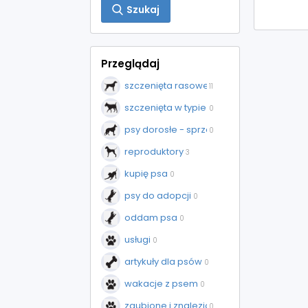
Szukaj
Przeglądaj
szczenięta rasowe - sprzedaż
11
szczenięta w typie rasy - sprzedaż
0
psy dorosłe - sprzedaż
0
reproduktory
3
kupię psa
0
psy do adopcji
0
oddam psa
0
usługi
0
artykuły dla psów
0
wakacje z psem
0
zgubione i znalezione
0