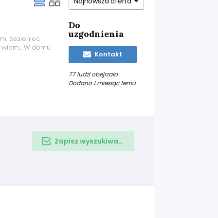
Najnowsza oferta
Do
uzgodnienia
m. Szaleniec
 wiem... W domu
Kontakt
77 ludzi obejrzało
Dodano 1 miesiąc temu
Zapisz wyszukiwanie