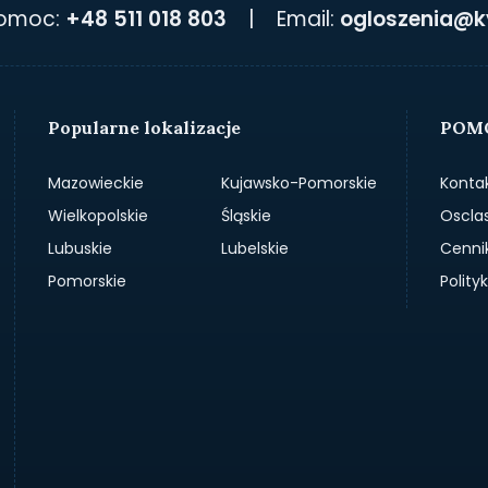
pomoc:
+48 511 018 803
|
Email:
ogloszenia@k
Popularne lokalizacje
POMO
Mazowieckie
Kujawsko-Pomorskie
Konta
Wielkopolskie
Śląskie
Oscla
Lubuskie
Lubelskie
Cenni
Pomorskie
Polit