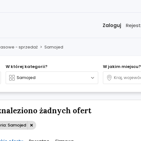
Zaloguj
Rejest
 rasowe - sprzedaż
>
Samojed
W której kategorii?
W jakim miejscu?
znaleziono żadnych ofert
ria: Samojed