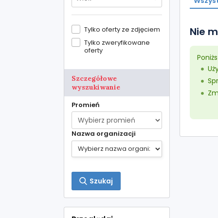
Wszyst
Tylko oferty ze zdjęciem
Nie m
Tylko zweryfikowane
oferty
Poniż
Uż
Szczegółowe
Sp
wyszukiwanie
Zmn
Promień
Nazwa organizacji
Szukaj