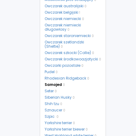
Owczarek australijski
0
Owczarek belgijski
1
Owczarek niemiecki
0
Owczarek niemiecki
długowłosy
0
Owczarek staroniemiecki
0
Owczarek szetlandzki
(Sheltie)
0
Owczarek szkocki (Collie)
0
Owczarek środkowoazjatycki
0
Owczarki pozostałe
0
Pudel
0
Rhodesian Ridgeback
0
Samojed
0
Seter
0
Siberian Husky
0
Shih tzu
0
Sznaucer
0
Szpic
0
Yorkshire terrier
0
Yorkshire terrier biewer
0
West Highland white terrier
0