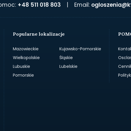
pomoc:
+48 511 018 803
|
Email:
ogloszenia@k
Popularne lokalizacje
POMO
Mazowieckie
Kujawsko-Pomorskie
Konta
Wielkopolskie
Śląskie
Oscla
Lubuskie
Lubelskie
Cenni
Pomorskie
Polit