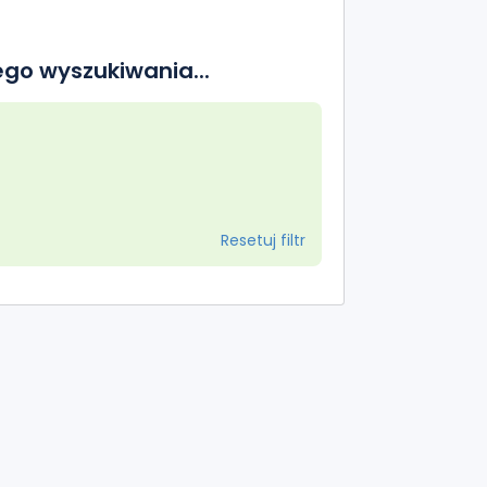
go wyszukiwania...
Resetuj filtr