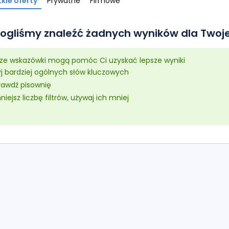
kie oferty
Prywatne
Firmowe
ogliśmy znaleźć żadnych wyników dla Twoje
sze wskazówki mogą pomóc Ci uzyskać lepsze wyniki
yj bardziej ogólnych słów kluczowych
rawdź pisownię
iejsz liczbę filtrów, używaj ich mniej