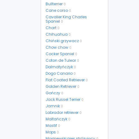
Bullterrier
0
Cane corso
0
Cavalier King Charles
Spaniel
0
Chart
0
Chihuahua
0
Chiński grzywacz
0
Chow chow
0
Cocker Spaniel
0
Coton de Tulear
0
Dalmatyńczyk
0
Dogo Canario
0
Flat Coated Retriever
0
Golden Retriever
0
Gończy
0
Jack Russel Terrier
0
Jamnik
0
Labrador retriever
0
Maltańczyk
0
Mastif
0
Mops
0
Moskiewski pies stróżujący
0