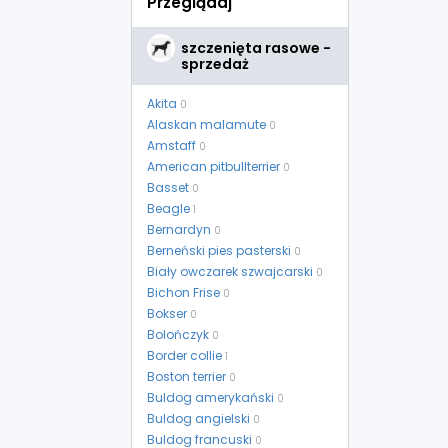
Przeglądaj
szczenięta rasowe -
sprzedaż
Akita
0
Alaskan malamute
0
Amstaff
0
American pitbullterrier
0
Basset
0
Beagle
1
Bernardyn
0
Berneński pies pasterski
0
Biały owczarek szwajcarski
0
Bichon Frise
0
Bokser
0
Bolończyk
0
Border collie
1
Boston terrier
0
Buldog amerykański
0
Buldog angielski
0
Buldog francuski
0