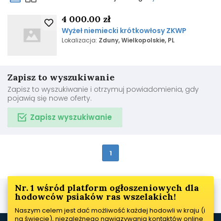
4 000.00 zł
Wyżeł niemiecki krótkowłosy ZKWP
Lokalizacja:
Zduny, Wielkopolskie, PL
Zapisz to wyszukiwanie
Zapisz to wyszukiwanie i otrzymuj powiadomienia, gdy
pojawią się nowe oferty.
Zapisz wyszukiwanie
1
Nr. 1 wśród platform ogłoszeniowych dla
hodowców psiaków ras wszelakich!
Naszym celem jest dać możliwość każdej hodowli w kraju (i
na świecie), niezależnego nawiązywania kontaktów online