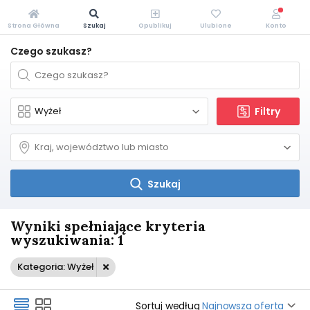
Strona Główna
Szukaj
Opublikuj
Ulubione
Konto
Czego szukasz?
Filtry
Szukaj
Wyniki spełniające kryteria
wyszukiwania: 1
Kategoria: Wyżeł
Sortuj według
Najnowsza oferta