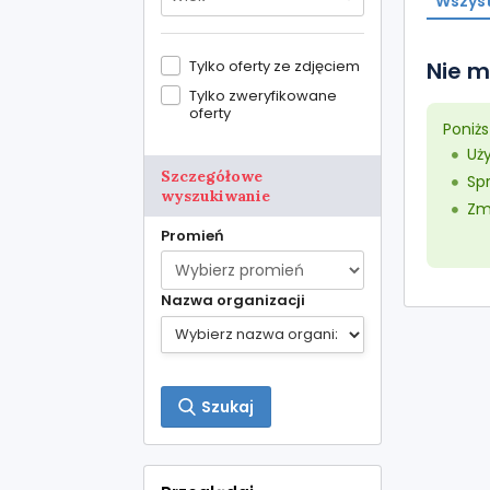
Wszyst
Tylko oferty ze zdjęciem
Nie m
Tylko zweryfikowane
oferty
Poniż
Uż
Szczegółowe
Sp
wyszukiwanie
Zmn
Promień
Nazwa organizacji
Szukaj