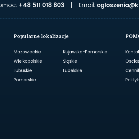
pomoc:
+48 511 018 803
|
Email:
ogloszenia@k
Popularne lokalizacje
POMO
Mazowieckie
Kujawsko-Pomorskie
Konta
Wielkopolskie
Śląskie
Oscla
Lubuskie
Lubelskie
Cenni
Pomorskie
Polit