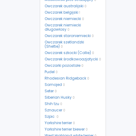
Owczarek australijski
0
Owczarek belgijski
1
Owczarek niemiecki
0
Owczarek niemiecki
długowłosy
0
Owczarek staroniemiecki
0
Owczarek szetlandzki
(Sheltie)
0
Owczarek szkocki (Collie)
0
Owczarek środkowoazjatycki
0
Owczarki pozostałe
0
Pudel
0
Rhodesian Ridgeback
0
Samojed
0
Seter
0
Siberian Husky
0
Shih tzu
0
Sznaucer
0
Szpic
0
Yorkshire terrier
0
Yorkshire terrier biewer
0
West Highland white terrier
0