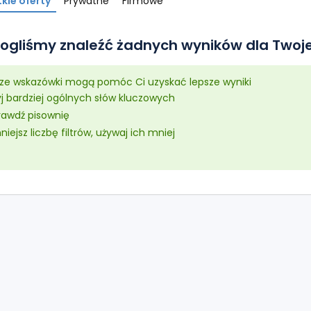
kie oferty
Prywatne
Firmowe
ogliśmy znaleźć żadnych wyników dla Twoje
sze wskazówki mogą pomóc Ci uzyskać lepsze wyniki
yj bardziej ogólnych słów kluczowych
rawdź pisownię
iejsz liczbę filtrów, używaj ich mniej