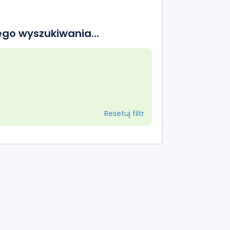
go wyszukiwania...
Resetuj filtr