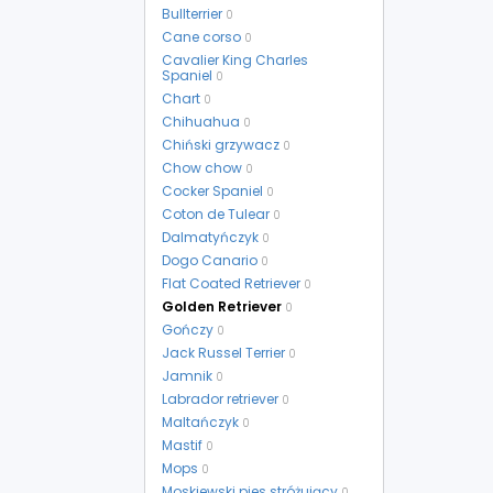
Bullterrier
0
Cane corso
0
Cavalier King Charles
Spaniel
0
Chart
0
Chihuahua
0
Chiński grzywacz
0
Chow chow
0
Cocker Spaniel
0
Coton de Tulear
0
Dalmatyńczyk
0
Dogo Canario
0
Flat Coated Retriever
0
Golden Retriever
0
Gończy
0
Jack Russel Terrier
0
Jamnik
0
Labrador retriever
0
Maltańczyk
0
Mastif
0
Mops
0
Moskiewski pies stróżujący
0