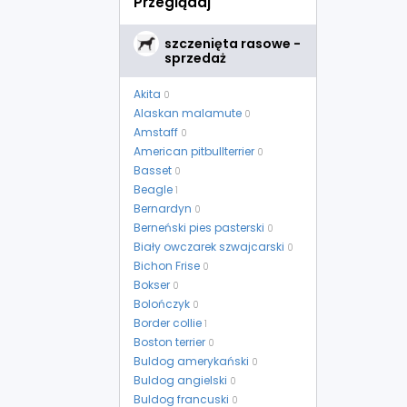
Przeglądaj
szczenięta rasowe -
sprzedaż
Akita
0
Alaskan malamute
0
Amstaff
0
American pitbullterrier
0
Basset
0
Beagle
1
Bernardyn
0
Berneński pies pasterski
0
Biały owczarek szwajcarski
0
Bichon Frise
0
Bokser
0
Bolończyk
0
Border collie
1
Boston terrier
0
Buldog amerykański
0
Buldog angielski
0
Buldog francuski
0