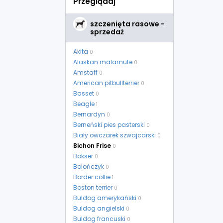
Przeglądaj
szczenięta rasowe -
sprzedaż
Akita
0
Alaskan malamute
0
Amstaff
0
American pitbullterrier
0
Basset
0
Beagle
1
Bernardyn
0
Berneński pies pasterski
0
Biały owczarek szwajcarski
0
Bichon Frise
0
Bokser
0
Bolończyk
0
Border collie
1
Boston terrier
0
Buldog amerykański
0
Buldog angielski
0
Buldog francuski
0