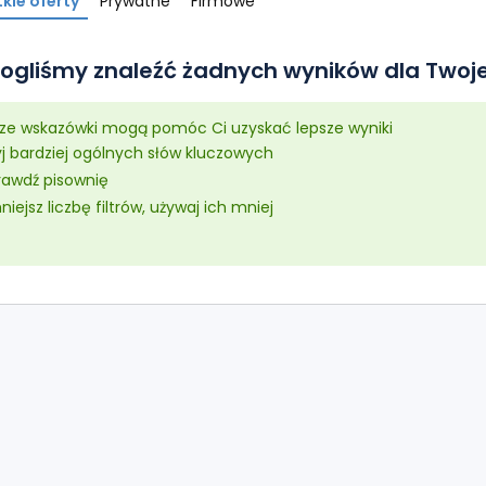
kie oferty
Prywatne
Firmowe
ogliśmy znaleźć żadnych wyników dla Twoje
sze wskazówki mogą pomóc Ci uzyskać lepsze wyniki
yj bardziej ogólnych słów kluczowych
rawdź pisownię
iejsz liczbę filtrów, używaj ich mniej