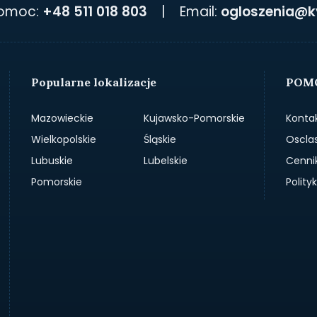
pomoc:
+48 511 018 803
|
Email:
ogloszenia@k
Popularne lokalizacje
POMO
Mazowieckie
Kujawsko-Pomorskie
Konta
Wielkopolskie
Śląskie
Oscla
Lubuskie
Lubelskie
Cenni
Pomorskie
Polit