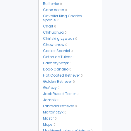
Bullterrier
0
Cane corso
0
Cavalier King Charles
Spaniel
0
Chart
0
Chihuahua
0
Chiński grzywacz
0
Chow chow
0
Cocker Spaniel
0
Coton de Tulear
0
Dalmatyńczyk
0
Dogo Canario
0
Flat Coated Retriever
0
Golden Retriever
0
Gończy
0
Jack Russel Terrier
0
Jamnik
0
Labrador retriever
0
Maltańczyk
0
Mastif
0
Mops
0
Moskiewski pies stróżujący
0