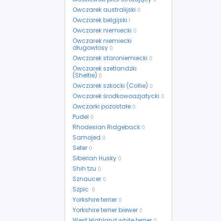
Owczarek australijski
0
Owczarek belgijski
1
Owczarek niemiecki
0
Owczarek niemiecki
długowłosy
0
Owczarek staroniemiecki
0
Owczarek szetlandzki
(Sheltie)
0
Owczarek szkocki (Collie)
0
Owczarek środkowoazjatycki
0
Owczarki pozostałe
0
Pudel
0
Rhodesian Ridgeback
0
Samojed
0
Seter
0
Siberian Husky
0
Shih tzu
0
Sznaucer
0
Szpic
0
Yorkshire terrier
0
Yorkshire terrier biewer
0
West Highland white terrier
0