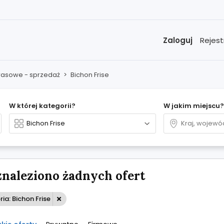
Zaloguj
Rejest
 rasowe - sprzedaż
>
Bichon Frise
W której kategorii?
W jakim miejscu?
znaleziono żadnych ofert
ia: Bichon Frise