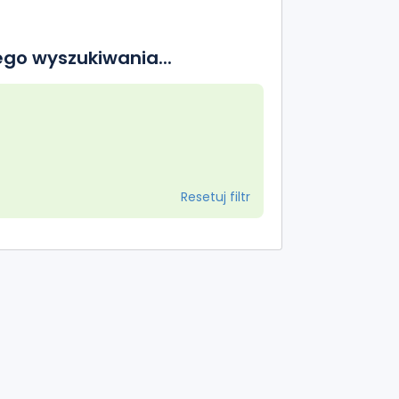
go wyszukiwania...
Resetuj filtr