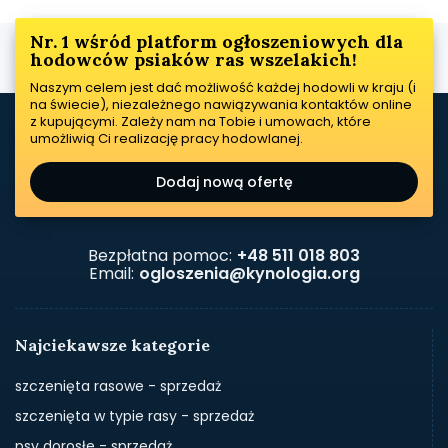
Nr. 1 wśród platform ogłoszeniowych dla
hodowców psiaków ras wszelakich!
Naszym celem jest dać możliwość każdej hodowli w kraju (i
na świecie), niezależnego nawiązywania kontaktów online
z kupującymi. Zależy nam na Tobie i umowach, które
umożliwią Ci realizację pracy hodowlanej.
Dodaj nową ofertę
Bezpłatna pomoc:
+48 511 018 803
Email:
ogloszenia@kynologia.org
Najciekawsze kategorie
szczenięta rasowe - sprzedaż
szczenięta w typie rasy - sprzedaż
psy dorosłe - sprzedaż