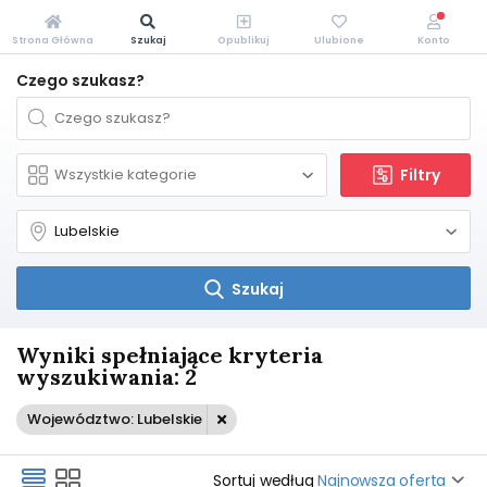
Strona Główna
Szukaj
Opublikuj
Ulubione
Konto
Czego szukasz?
Filtry
Szukaj
Wyniki spełniające kryteria
wyszukiwania: 2
Województwo: Lubelskie
Sortuj według
Najnowsza oferta