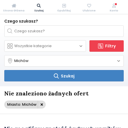
Strona Główna
Szukaj
Opublikuj
Ulubione
Konto
Czego szukasz?
Filtry
Szukaj
Nie znaleziono żadnych ofert
Miasto: Michów