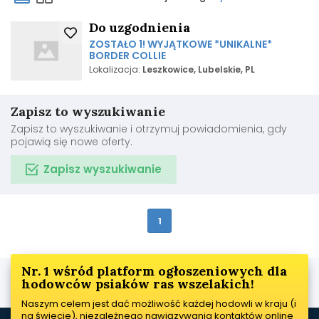
Do uzgodnienia
ZOSTAŁO 1! WYJĄTKOWE *UNIKALNE*
BORDER COLLIE
Lokalizacja:
Leszkowice, Lubelskie, PL
Zapisz to wyszukiwanie
Zapisz to wyszukiwanie i otrzymuj powiadomienia, gdy
pojawią się nowe oferty.
Zapisz wyszukiwanie
1
Nr. 1 wśród platform ogłoszeniowych dla
hodowców psiaków ras wszelakich!
Naszym celem jest dać możliwość każdej hodowli w kraju (i
na świecie), niezależnego nawiązywania kontaktów online