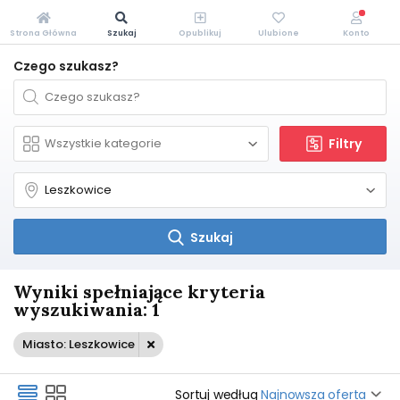
Strona Główna
Szukaj
Opublikuj
Ulubione
Konto
Czego szukasz?
Filtry
Szukaj
Wyniki spełniające kryteria
wyszukiwania: 1
Miasto: Leszkowice
Sortuj według
Najnowsza oferta