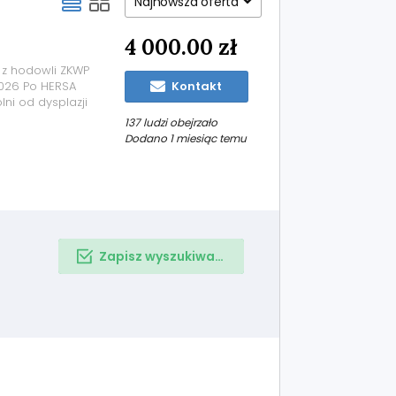
Najnowsza oferta
4 000.00 zł
 z hodowli ZKWP
2026 Po HERSA
Kontakt
lni od dysplazji
ka pracująca
137 ludzi obejrzało
waniu ludzi.
Dodano 1 miesiąc temu
Zapisz wyszukiwanie