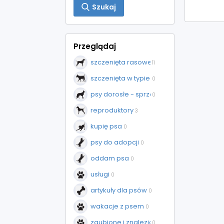
Szukaj
Przeglądaj
szczenięta rasowe - sprzedaż
11
szczenięta w typie rasy - sprzedaż
0
psy dorosłe - sprzedaż
0
reproduktory
3
kupię psa
0
psy do adopcji
0
oddam psa
0
usługi
0
artykuły dla psów
0
wakacje z psem
0
zgubione i znalezione
0