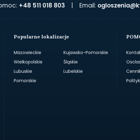
pomoc:
+48 511 018 803
|
Email:
ogloszenia@k
Popularne lokalizacje
POMO
Mazowieckie
Kujawsko-Pomorskie
Konta
Wielkopolskie
Śląskie
Oscla
Lubuskie
Lubelskie
Cenni
Pomorskie
Polit