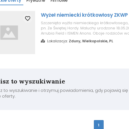
kie oferty
Prywatne
Firmowe
Wyżeł niemiecki krótkowłosy ZKWP
Szczenięta wyżła niemieckiego krótkowłosego,
pn. Ze Świętej Hordy. Maluchy urodzone 18.05.
Arrubia Field i ISMEN Anons. Oboje rodziców wo
stawów biodrowych i łokciowych. Matka to su
Lokalizacja:
Zduny, Wielkopolskie, PL
górnym i dolnym wiatrem amatorsko w poszuki
Pies po próbach pracy polo...
isz to wyszukiwanie
z to wyszukiwanie i otrzymuj powiadomienia, gdy pojawią się
oferty.
1