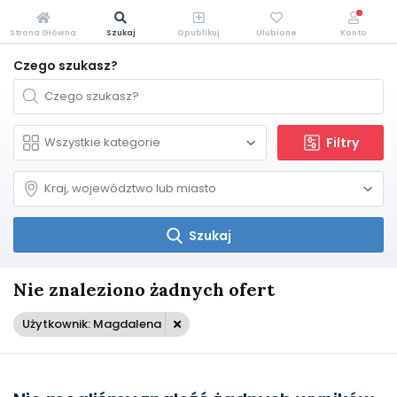
Strona Główna
Szukaj
Opublikuj
Ulubione
Konto
Czego szukasz?
Filtry
Szukaj
Nie znaleziono żadnych ofert
Użytkownik: Magdalena