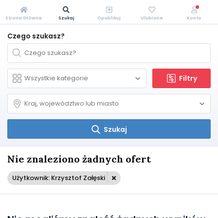
Strona Główna
Szukaj
Opublikuj
Ulubione
Konto
Czego szukasz?
Filtry
Szukaj
Nie znaleziono żadnych ofert
Użytkownik: Krzysztof Załęski