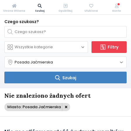
Strona Główna
Szukaj
Opublikuj
Ulubione
Konto
Czego szukasz?
Filtry
Szukaj
Nie znaleziono żadnych ofert
Miasto: Posada Jaćmierska