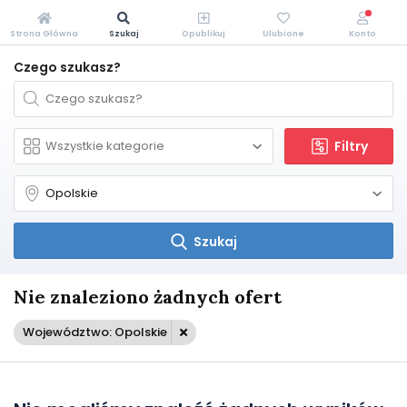
Strona Główna
Szukaj
Opublikuj
Ulubione
Konto
Czego szukasz?
Filtry
Szukaj
Nie znaleziono żadnych ofert
Województwo: Opolskie