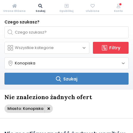
Strona Główna
Szukaj
Opublikuj
Ulubione
Konto
Czego szukasz?
Filtry
Szukaj
Nie znaleziono żadnych ofert
Miasto: Konopiska