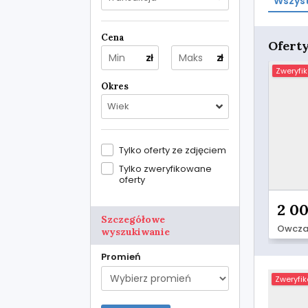
Wszyst
Cena
Ofert
zł
zł
Zweryfi
Okres
Wiek
Tylko oferty ze zdjęciem
Tylko zweryfikowane
oferty
2 00
Szczegółowe
wyszukiwanie
Promień
Zweryfi