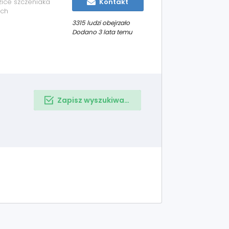
ice szczeniaka
Kontakt
uch
wia. Rodzice na
3315 ludzi obejrzało
Dodano 3 lata temu
Zapisz wyszukiwanie