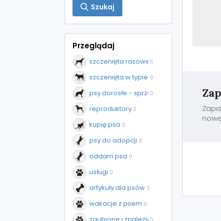
Szukaj
Przeglądaj
szczenięta rasowe - sprzedaż
11
szczenięta w typie rasy - sprzedaż
0
Zap
psy dorosłe - sprzedaż
0
Zapis
reproduktory
3
nowe 
kupię psa
0
psy do adopcji
0
oddam psa
0
usługi
0
artykuły dla psów
0
wakacje z psem
0
zgubione i znalezione
0