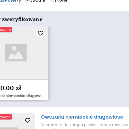
kie oferty
Prywatne
Firmowe
y zweryfikowane
kowane
0.00 zł
Owczarki niemieckie długowłose
Owczarki niemieckie długowłose
kowane
Zapraszam do zakupu pieska samca rasy owcz