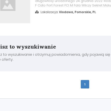
długowłosy urodzonego 24 grudnia 2022. Rodz
F Cato Fort Forest FCI M Fala Wilczy Sekret Mal
zaszczepiony i odrobaczony z ksiazeczką zdro
Lokalizacja:
Kłodawa, Pomorskie, PL
miejscu w hodowli.
isz to wyszukiwanie
z to wyszukiwanie i otrzymuj powiadomienia, gdy pojawią się
oferty.
1