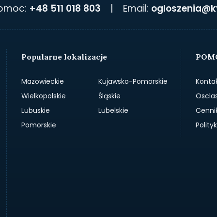
pomoc:
+48 511 018 803
|
Email:
ogloszenia@k
Popularne lokalizacje
POMO
Mazowieckie
Kujawsko-Pomorskie
Konta
Wielkopolskie
Śląskie
Oscla
Lubuskie
Lubelskie
Cenni
Pomorskie
Polit