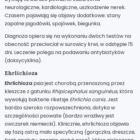
neurologiczne, kardiologiczne, uszkodzenie nerek.
Czasem pojawiają się objawy dodatkowe: stany
zapalne jagodówki, spojówek, biegunka.
Diagnoza opiera się na wykonaniu dwóch testów na
obecność przeciwciał w surowicy krwi, w odstępie 15
dni. Leczenie polega na podawaniu antybiotyków
(doksycyklina).
Ehrlichioza
Ehrlichioza
psia jest chorobą przenoszoną przez
kleszcze z gatunku
Rhipicephalus sanguinéus
, która
wywołują bakterie riketsje
Ehrlichia canis.
Jest
bardzo szeroko rozpowszechniona, dotyka w
szczególności psowate (bardzo wrażliwy jest
owczarek niemiecki). Klinicznie, ehrlichioza objawia
się fazą ostrą mało specyficzną (gorączka, dreszcze,