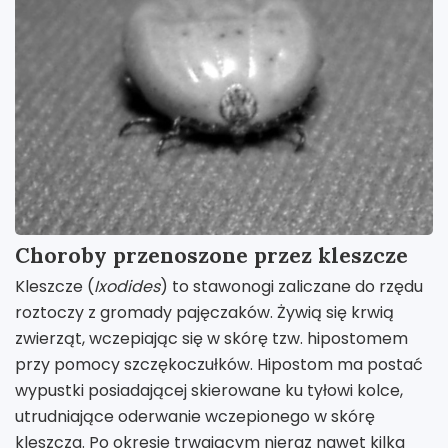
Choroby przenoszone przez kleszcze
Kleszcze (
Ixodides
) to stawonogi zaliczane do rzędu
roztoczy z gromady pajęczaków. Żywią się krwią
zwierząt, wczepiając się w skórę tzw. hipostomem
przy pomocy szczękoczułków. Hipostom ma postać
wypustki posiadającej skierowane ku tyłowi kolce,
utrudniające oderwanie wczepionego w skórę
kleszcza. Po okresie trwającym nieraz nawet kilka