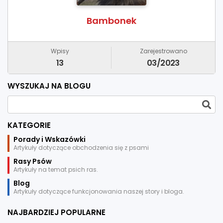
Bambonek
Wpisy
Zarejestrowano
13
03/2023
WYSZUKAJ NA BLOGU
KATEGORIE
Porady i Wskazówki
Artykuły dotyczące obchodzenia się z psami
Rasy Psów
Artykuły na temat psich ras.
Blog
Artykuły dotyczące funkcjonowania naszej story i bloga.
NAJBARDZIEJ POPULARNE