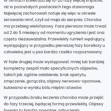
W nimfach stwierdza się 10-20 razy więcej krętków,
niż w pozostałych postaciach tego stawonoga.
Najwięcej zachorowań notuje się więc w okresie
żerowania nimf, czyli od maja do sierpnia. Choroba
ma przebieg wielofazowy. Faza pierwsza może trwać
od 2 do 5 miesięcy od momentu ugryzienia i jest ona
często niezauważalna. Przewlekły rumień wędrujący,
występujący w przypadku pierwszej fazy boreliozy u
człowieka, jest u psa bardzo rzadko rozpoznawany.
W fazie drugiej może występować mniej lub bardziej
kompletny zespół mało specyficznych objawów,
takich jak: ogólne osłabienie, brak apetytu,
zmęczenie, gorączka, objawy nerwowo-oponowe,
kulawizna w wyniku bólu mięśni i stawów.
W przypadku braku leczenia choroba może przejść
do fazy trzeciej, będącej formą przewlekłą. Objawy
bywają tu bardzo poważne: zaburzenia