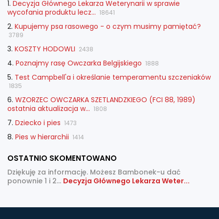
1.
Decyzja Głównego Lekarza Weterynarii w sprawie
wycofania produktu lecz...
18641
2.
Kupujemy psa rasowego - o czym musimy pamiętać?
3789
3.
KOSZTY HODOWLI
2438
4.
Poznajmy rasę Owczarka Belgijskiego
1888
5.
Test Campbell'a i określanie temperamentu szczeniaków
1835
6.
WZORZEC OWCZARKA SZETLANDZKIEGO (FCI 88, 1989)
ostatnia aktualizacja w...
1808
7.
Dziecko i pies
1473
8.
Pies w hierarchii
1414
OSTATNIO SKOMENTOWANO
Dziękuję za informację. Możesz Bambonek-u dać
ponownie 1 i 2...
Decyzja Głównego Lekarza Weter...