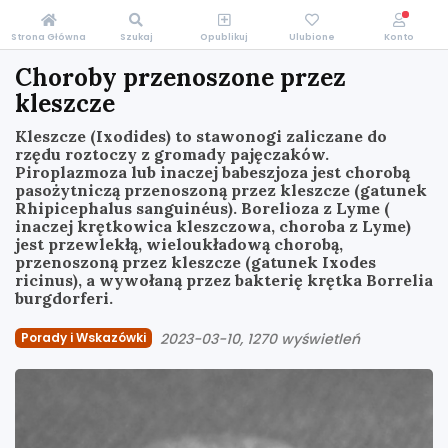
Strona Główna
Szukaj
Opublikuj
Ulubione
Konto
Choroby przenoszone przez
kleszcze
Kleszcze (Ixodides) to stawonogi zaliczane do
rzędu roztoczy z gromady pajęczaków.
Piroplazmoza lub inaczej babeszjoza jest chorobą
pasożytniczą przenoszoną przez kleszcze (gatunek
Rhipicephalus sanguinéus). Borelioza z Lyme (
inaczej krętkowica kleszczowa, choroba z Lyme)
jest przewlekłą, wieloukładową chorobą,
przenoszoną przez kleszcze (gatunek Ixodes
ricinus), a wywołaną przez bakterię krętka Borrelia
burgdorferi.
Porady i Wskazówki
2023-03-10
1270 wyświetleń