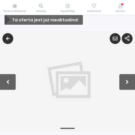
Strona Główna
Szukaj
Opublikuj
Ulubione
Konto
Ta oferta jest już nieaktualna!