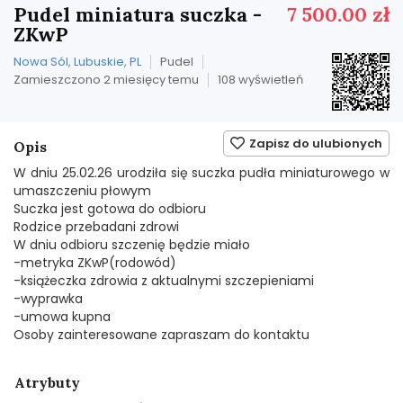
Pudel miniatura suczka -
7 500.00 zł
ZKwP
Nowa Sól, Lubuskie, PL
Pudel
Zamieszczono 2 miesięcy temu
108 wyświetleń
Zapisz do ulubionych
Opis
W dniu 25.02.26 urodziła się suczka pudła miniaturowego w
umaszczeniu płowym
Suczka jest gotowa do odbioru
Rodzice przebadani zdrowi
W dniu odbioru szczenię będzie miało
-metryka ZKwP(rodowód)
-książeczka zdrowia z aktualnymi szczepieniami
-wyprawka
-umowa kupna
Osoby zainteresowane zapraszam do kontaktu
Atrybuty