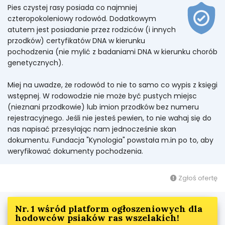
Pies czystej rasy posiada co najmniej
czteropokoleniowy rodowód. Dodatkowym
atutem jest posiadanie przez rodziców (i innych
przodków) certyfikatów DNA w kierunku
pochodzenia (nie mylić z badaniami DNA w kierunku chorób
genetycznych).
Miej na uwadze, że rodowód to nie to samo co wypis z księgi
wstępnej. W rodowodzie nie może być pustych miejsc
(nieznani przodkowie) lub imion przodków bez numeru
rejestracyjnego. Jeśli nie jesteś pewien, to nie wahaj się do
nas napisać przesyłając nam jednocześnie skan
dokumentu. Fundacja "Kynologia" powstała m.in po to, aby
weryfikować dokumenty pochodzenia.
Zgłoś ofertę
Nr. 1 wśród platform ogłoszeniowych dla
hodowców psiaków ras wszelakich!