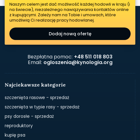
Naszym celem jest dać możliwość każdej hodowli w kraju (i
na świecie), niezależnego nawiązywania kontaktów online
z kupującymi. Zależy nam na Tobie i umowach, które
umożliwią Ci realizację pracy hodowlanej.
Dodaj nową ofertę
Bezpłatna pomoc:
+48 511 018 803
Email:
ogloszenia@kynologia.org
Najciekawsze kategorie
szczenięta rasowe - sprzedaż
szczenięta w typie rasy - sprzedaż
psy dorosłe - sprzedaż
reproduktory
kupię psa