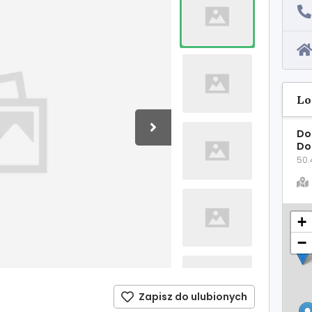
Lo
Do
Do
50.
+
−
Zapisz do ulubionych