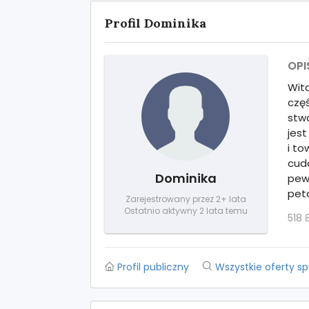
Profil Dominika
OPI
Wit
częś
stwo
jest
i t
cudo
Dominika
pew
pet
Zarejestrowany przez 2+ lata
Ostatnio aktywny 2 lata temu
518 
Profil publiczny
Wszystkie oferty s