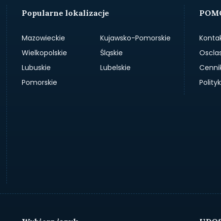
Popularne lokalizacje
POMO
Mazowieckie
Kujawsko-Pomorskie
Konta
Wielkopolskie
Śląskie
Oscla
Lubuskie
Lubelskie
Cenni
Pomorskie
Polit