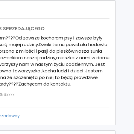
S SPRZEDAJĄCEGO
am????Od zawsze kochałam psy i zawsze były
cią mojej rodziny.Dzieki temu powstała hodowla
rzona z miłości i pasji do piesków.Nasza sunia
 członkiem naszej rodziny,mieszka z nami w domu
owarzyszy nam w naszym życiu codziennym. Jest
wna towarzyszka ,kocha ludzi i dzieci .Jestem
na że szczenięta po niej to będą prawdziwe
ardy????Zachęcam do kontaktu.
866xxxx
przedawcy