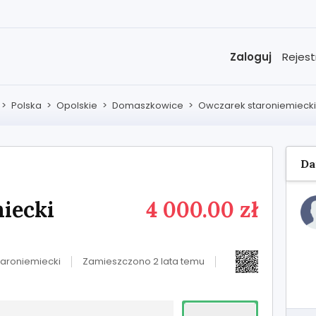
Zaloguj
Rejest
>
Polska
>
Opolskie
>
Domaszkowice
>
Owczarek staroniemiecki
Da
iecki
4 000.00 zł
aroniemiecki
Zamieszczono 2 lata temu