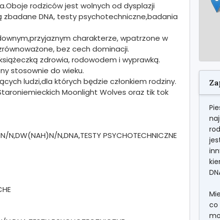
Oboje rodziców jest wolnych od dysplazji
mają zbadane DNA, testy psychotechniczne,badania
udownym,przyjaznym charakterze, wpatrzone w
e,zrównoważone, bez cech dominacji.
 książeczką zdrowia, rodowodem i wyprawką.
ny stosownie do wieku.
cych ludzi,dla których będzie członkiem rodziny.
Za
roniemieckich Moonlight Wolves oraz tik tok
Pie
na
ro
UU)N/N,DW(NAH)N/N,DNA,TESTY PSYCHOTECHNICZNE
jes
in
ki
DN
CHE
Mi
co 
mo