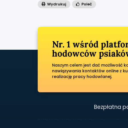
Wydrukuj
Poleć
Nr. 1 wśród platf
hodowców psiaków
Naszym celem jest dać możliwość każ
nawiązywania kontaktów online z ku
realizację pracy hodowlanej.
Bezpłatna 