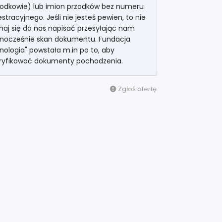
zodkowie) lub imion przodków bez numeru
estracyjnego. Jeśli nie jesteś pewien, to nie
haj się do nas napisać przesyłając nam
dnocześnie skan dokumentu. Fundacja
nologia" powstała m.in po to, aby
ryfikować dokumenty pochodzenia.
Zgłoś ofertę