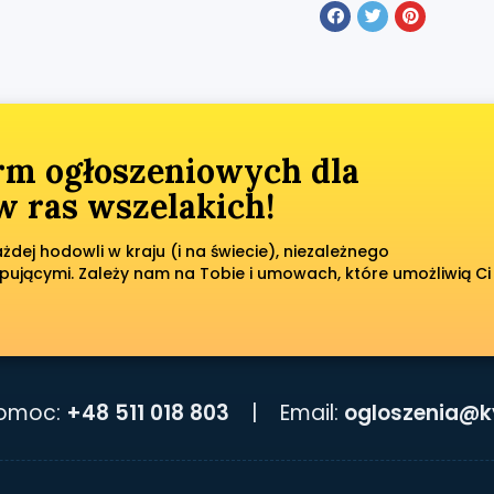
orm ogłoszeniowych dla
 ras wszelakich!
dej hodowli w kraju (i na świecie), niezależnego
pującymi. Zależy nam na Tobie i umowach, które umożliwią Ci
pomoc:
+48 511 018 803
|
Email:
ogloszenia@k