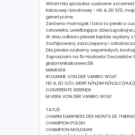
Witam.Na sprzedaz cudowne szczenieta.
łokciowej i biodrowej - HD A, ED 0/0, 
genetyczne.
Zarówno mama,jak i tata to pieski o c
człowieka, uwielbiające dzieci,spokojn
W dniu odbioru piesek będzie wydany z
Zachipowany zaszczepiony i odrobaczo
Dla pieska szukamy wspaniałych, kochają
Zapraszam na fb Hodowla Owczarków Sta
@dominikakrawiec58
MAMUSIA
ROXANNE VON DER VANIRO WOLF
HD A, ED O/O ,MDR1 N/N,DM N/N,SLC(H
O.DIVERENTE SERENDII
M.VERA VON DER VANIRO WOLF
TATUŚ
CHARM DARKNESS DES MONTS DE THIERA
CHAMPION POLSKI
CHAMPION MOŁDAWII