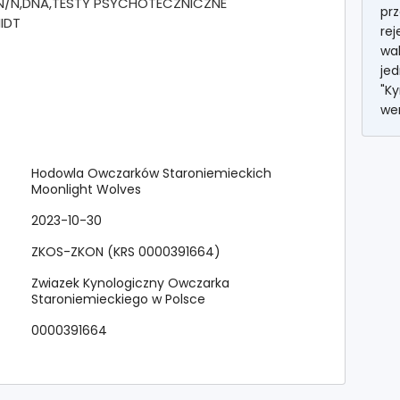
)N/N,DNA,TESTY PSYCHOTECZNICZNE
pr
IDT
rej
wa
je
"Ky
we
Hodowla Owczarków Staroniemieckich
Moonlight Wolves
2023-10-30
ZKOS-ZKON (KRS 0000391664)
Zwiazek Kynologiczny Owczarka
Staroniemieckiego w Polsce
0000391664