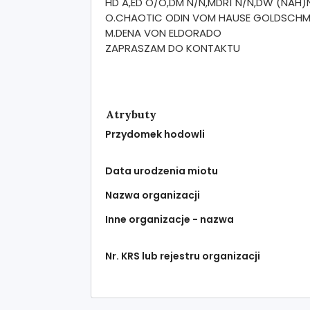
HD A,ED O/O,DM N/N,MDR1 N/N,DW (NAH
O.CHAOTIC ODIN VOM HAUSE GOLDSCHM
M.DENA VON ELDORADO
ZAPRASZAM DO KONTAKTU
Atrybuty
Przydomek hodowli
Data urodzenia miotu
Nazwa organizacji
Inne organizacje - nazwa
Nr. KRS lub rejestru organizacji