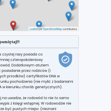
Leaflet
| ©
OpenStreetMap
contributors
pamiętaj!!!
s czystej rasy posiada co
jmniej czteropokoleniowy
dowód. Dodatkowym atutem
t posiadanie przez rodziców (i
nych przodków) certyfikatów DNA w
erunku pochodzenia (nie mylić z badaniami
A w kierunku chorób genetycznych).
ej na uwadze, że rodowód to nie to samo
wypis z księgi wstępnej. W rodowodzie nie
że być pustych miejsc (nieznani