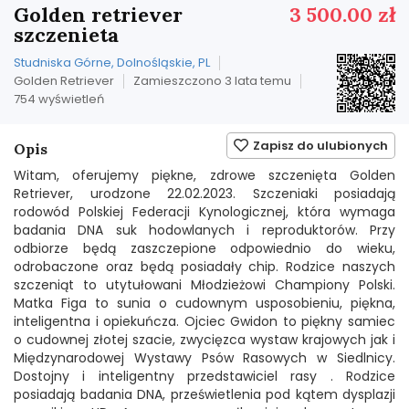
Golden retriever
3 500.00 zł
szczenieta
Studniska Górne, Dolnośląskie, PL
Golden Retriever
Zamieszczono 3 lata temu
754 wyświetleń
Zapisz do ulubionych
Opis
Witam, oferujemy piękne, zdrowe szczenięta Golden
Retriever, urodzone 22.02.2023. Szczeniaki posiadają
rodowód Polskiej Federacji Kynologicznej, która wymaga
badania DNA suk hodowlanych i reproduktorów. Przy
odbiorze będą zaszczepione odpowiednio do wieku,
odrobaczone oraz będą posiadały chip. Rodzice naszych
szczeniąt to utytułowani Młodzieżowi Championy Polski.
Matka Figa to sunia o cudownym usposobieniu, piękna,
inteligentna i opiekuńcza. Ojciec Gwidon to piękny samiec
o cudownej złotej szacie, zwycięzca wystaw krajowych jak i
Międzynarodowej Wystawy Psów Rasowych w Siedlnicy.
Dostojny i inteligentny przedstawiciel rasy . Rodzice
posiadają badania DNA, prześwietlenia pod kątem dysplazji