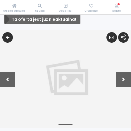
Strona Główna
Szukaj
Opublikuj
Ulubione
Konto
Ta oferta jest już nieaktualna!