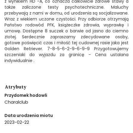
z wynikiem HD -A, co oznacza całkowicie zdrowe stawy a
także zaliczone testy psychotechniczne. Maluchy
przebywają z nami w domu, od urodzenia są socjalizowane.
Wraz z wiekiem uczone czystości. Przy odbiorze otrzymają
Państwo rodowód PFK, książeczke zdrowia, wyprawkę i
umowę. Dostępne 8 suczek o barwie od jasno do ciemno
złotej. Serdecznie zapraszamy zdecydowane osoby,
gotowe poświęcić czas i miłość tej cudownej rasie jaka jest
Golden Retriever. 7-8-5-6-2-9-6-9-9 Przygotowujemy
szczeniaki do wyjazdu za granicę - Cena ustalana
indywidualnie .
Atrybuty
Przydomek hodowli
Charalclub
Data urodzenia miotu
2023-02-22