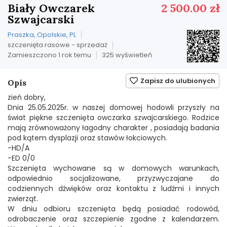
Biały Owczarek
2 500.00 zł
Szwajcarski
Praszka, Opolskie, PL
szczenięta rasowe - sprzedaż
Zamieszczono 1 rok temu
325 wyświetleń
Zapisz do ulubionych
Opis
zień dobry,
Dnia 25.05.2025r. w naszej domowej hodowli przyszły na
świat piękne szczenięta owczarka szwajcarskiego. Rodzice
mają zrównoważony łagodny charakter , posiadają badania
pod kątem dysplazji oraz stawów łokciowych.
-HD/A
-ED 0/0
Szczenięta wychowane są w domowych warunkach,
odpowiednio socjalizowane, przyzwyczajane do
codziennych dźwięków oraz kontaktu z ludźmi i innych
zwierząt.
W dniu odbioru szczenięta będą posiadać rodowód,
odrobaczenie oraz szczepienie zgodne z kalendarzem.