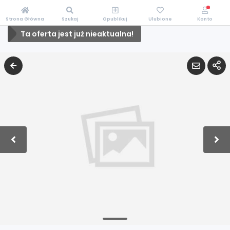
Strona Główna
Szukaj
Opublikuj
Ulubione
Konto
Ta oferta jest już nieaktualna!