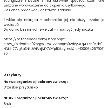
zaangażuje i będzie z nią aktywnie spędzać czas. Mile
widziane wprowadzenie do tropienia użytkowego.
Pies chce pracować , dostawać zadania.
Szybko się nakręca – schronisko jej nie służy, trzeba ją
wyciszać.
Do domu bez innych zwierząt – musi być jedynaczką.
https://m.facebook.com/story.php?
story_fbid=pfbid02orgxGEwGVv1ccqm9vdPyuEq4TZn9Ktb9
NDNh77zg3a3NkUWEzkjMP7QYp5XUrymol&id=1000642671061
30
Atrybuty
Nazwa organizacji ochrony zwierząt
Brzeskie przytulisko
Nr. KRS organizacji ochrony zwierząt
Brak