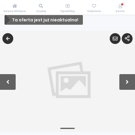
Strona Główna
Szukaj
Opublikuj
Ulubione
Konto
Ta oferta jest już nieaktualna!