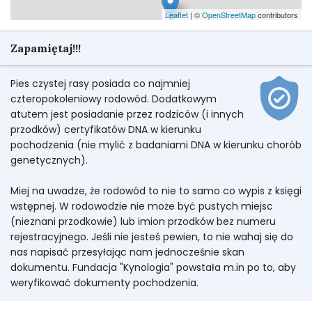
Leaflet
| ©
OpenStreetMap
contributors
Zapamiętaj!!!
Pies czystej rasy posiada co najmniej
czteropokoleniowy rodowód. Dodatkowym
atutem jest posiadanie przez rodziców (i innych
przodków) certyfikatów DNA w kierunku
pochodzenia (nie mylić z badaniami DNA w kierunku chorób
genetycznych).
Miej na uwadze, że rodowód to nie to samo co wypis z księgi
wstępnej. W rodowodzie nie może być pustych miejsc
(nieznani przodkowie) lub imion przodków bez numeru
rejestracyjnego. Jeśli nie jesteś pewien, to nie wahaj się do
nas napisać przesyłając nam jednocześnie skan
dokumentu. Fundacja "Kynologia" powstała m.in po to, aby
weryfikować dokumenty pochodzenia.