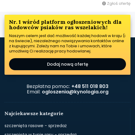
Zgłoś ofertę
Nr. 1 wśród platform ogłoszeniowych dla
hodowców psiaków ras wszelakich!
Naszym celem jest dać możliwość każdej hodowli w kraju (i
na świecie), niezależnego nawiązywania kontaktów online
z kupującymi. Zależy nam na Tobie i umowach, które
umożliwią Ci realizację pracy hodowlanej.
Dodaj nową ofertę
Bezpłatna pomoc:
+48 511 018 803
Email:
ogloszenia@kynologia.org
Najciekawsze kategorie
szczenięta rasowe - sprzedaż
szczenięta w typie rasy - sprzedaż