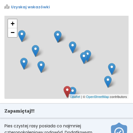
Uzyskaj wskazówki
+
−
Leaflet
| ©
OpenStreetMap
contributors
Zapamiętaj!!!
Pies czystej rasy posiada co najmniej
czteropokoleniowy rodowód. Dodatkowym