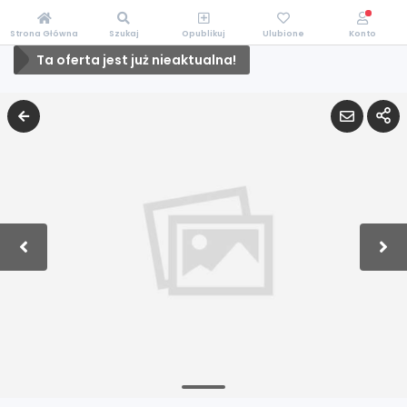
Strona Główna
Szukaj
Opublikuj
Ulubione
Konto
Ta oferta jest już nieaktualna!