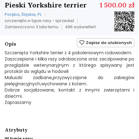
Pieski Yorkshire terrier
1 500.00 zł
Poręba, Śląskie, PL
szczenięta w typie rasy - sprzedaż
Zamieszczono 3 lata temu
496 wyświetleń
Zapisz do ulubionych
Opis
Szczenięta Yorkshire terrier z 4 pokoleniowym rodowodem.
Zaszczepione i kilka razy odrobaczone oraz zaczipowane po
przeglądzie weterynaryjnym z którego spisywany jest
protokół do wglądu w hodowli
Maluszki zadbane,przyzwyczajone do zabiegów
pielęgnacyjnych,wychowane z kotem.
Dobrze socjalizowane, kontakt z innymi zwierzętami i
dziećmi.
Zapraszamy
Atrybuty
W typie rasy