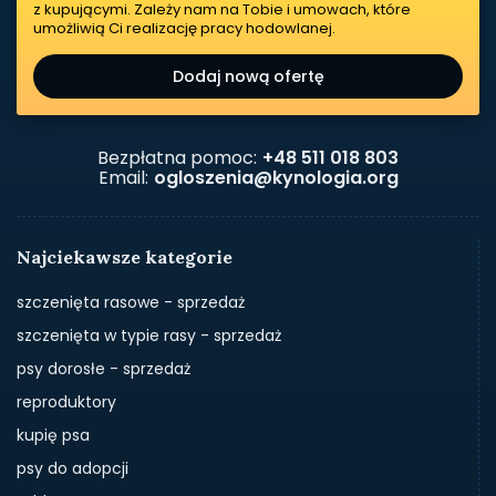
z kupującymi. Zależy nam na Tobie i umowach, które
umożliwią Ci realizację pracy hodowlanej.
Dodaj nową ofertę
Bezpłatna pomoc:
+48 511 018 803
Email:
ogloszenia@kynologia.org
Najciekawsze kategorie
szczenięta rasowe - sprzedaż
szczenięta w typie rasy - sprzedaż
psy dorosłe - sprzedaż
reproduktory
kupię psa
psy do adopcji