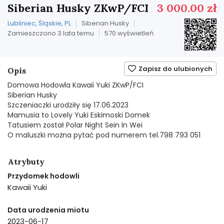
Siberian Husky ZKwP/FCI
3 000.00 zł
Lubliniec, Śląskie, PL
Siberian Husky
Zamieszczono 3 lata temu
570 wyświetleń
Zapisz do ulubionych
Opis
Domowa Hodowla Kawaii Yuki ZKwP/FCI
Siberian Husky
Szczeniaczki urodziły się 17.06.2023
Mamusia to Lovely Yuki Eskimoski Domek
Tatusiem został Polar Night Sein In Wei
O maluszki można pytać pod numerem tel.798 793 051
Atrybuty
Przydomek hodowli
Kawaii Yuki
Data urodzenia miotu
2023-06-17