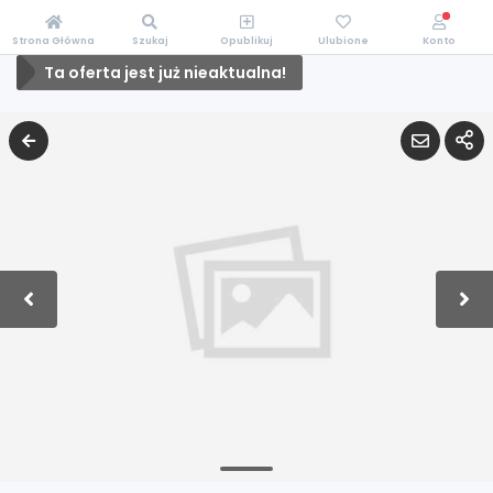
Strona Główna
Szukaj
Opublikuj
Ulubione
Konto
Ta oferta jest już nieaktualna!