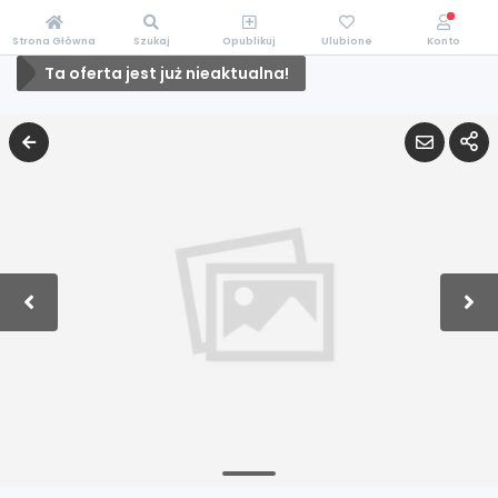
Strona Główna
Szukaj
Opublikuj
Ulubione
Konto
Ta oferta jest już nieaktualna!