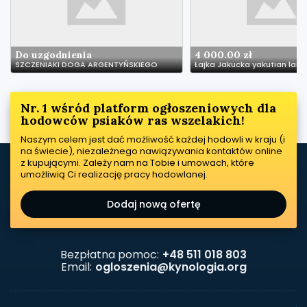
Do uzgodnienia
4 000.00 zł
SZCZENIAKI DOGA ARGENTYŃSKIEGO
Nr. 1 wśród platform ogłoszeniowych dla
hodowców psiaków ras wszelakich!
Naszym celem jest dać możliwość każdej hodowli w kraju (i
na świecie), niezależnego nawiązywania kontaktów online
z kupującymi. Zależy nam na Tobie i umowach, które
umożliwią Ci realizację pracy hodowlanej.
Dodaj nową ofertę
Bezpłatna pomoc:
+48 511 018 803
Email:
ogloszenia@kynologia.org