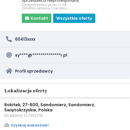
Sprzedawca nieprofesjonalny
Zarejestrowany przez 1+ rok
Ostatnio aktywny 1 rok temu
Kontakt
Wszystkie oferty
60413xxxx
sy****@**************r.pl
Profil sprzedawcy
Lokalizacja oferty
Rokitek, 27-600, Sandomierz, Sandomierz,
Świętokrzyskie, Polska
50.6836111, 21.7302778
Uzyskaj wskazówki