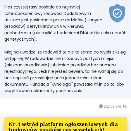
Pies czystej rasy posiada co najmniej
czteropokoleniowy rodowód. Dodatkowym
atutem jest posiadanie przez rodziców (i innych
przodków) certyfikatów DNA w kierunku
pochodzenia (nie mylić z badaniami DNA w kierunku chorób
genetycznych).
Miej na uwadze, że rodowód to nie to samo co wypis z księgi
wstępnej. W rodowodzie nie może być pustych miejsc
(nieznani przodkowie) lub imion przodków bez numeru
rejestracyjnego. Jeśli nie jesteś pewien, to nie wahaj się do
nas napisać przesyłając nam jednocześnie skan
dokumentu. Fundacja "Kynologia" powstała m.in po to, aby
weryfikować dokumenty pochodzenia.
Zgłoś ofertę
Nr. 1 wśród platform ogłoszeniowych dla
hodowców psiaków ras wszelakich!