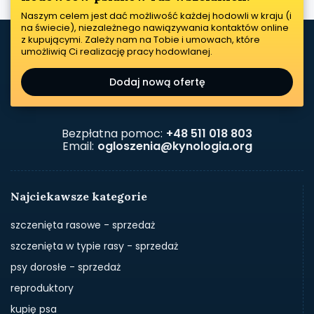
Naszym celem jest dać możliwość każdej hodowli w kraju (i
na świecie), niezależnego nawiązywania kontaktów online
z kupującymi. Zależy nam na Tobie i umowach, które
umożliwią Ci realizację pracy hodowlanej.
Dodaj nową ofertę
Bezpłatna pomoc:
+48 511 018 803
Email:
ogloszenia@kynologia.org
Najciekawsze kategorie
szczenięta rasowe - sprzedaż
szczenięta w typie rasy - sprzedaż
psy dorosłe - sprzedaż
reproduktory
kupię psa