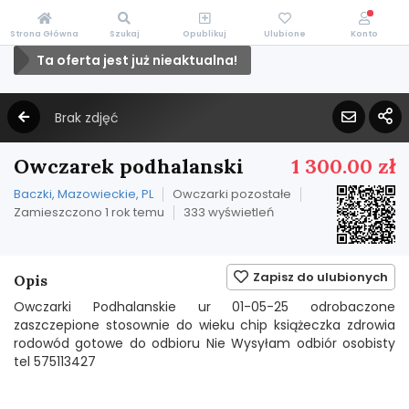
Strona Główna
Szukaj
Opublikuj
Ulubione
Konto
Ta oferta jest już nieaktualna!
Brak zdjęć
Owczarek podhalanski
1 300.00 zł
Baczki, Mazowieckie, PL
Owczarki pozostałe
Zamieszczono 1 rok temu
333 wyświetleń
Zapisz do ulubionych
Opis
Owczarki Podhalanskie ur 01-05-25 odrobaczone
zaszczepione stosownie do wieku chip książeczka zdrowia
rodowód gotowe do odbioru Nie Wysyłam odbiór osobisty
tel 575113427