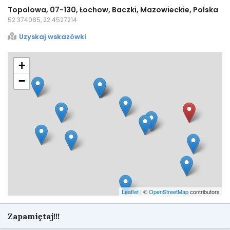
Topolowa, 07-130, Łochow, Baczki, Mazowieckie, Polska
52.374085, 22.4527214
Uzyskaj wskazówki
+
−
Leaflet
| ©
OpenStreetMap
contributors
Zapamiętaj!!!