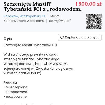
Szczenięta Mastiff
1 500.00 zł
Tybetański FCI z „rodowodem,,
Pakosław, Wielkopolskie, PL
Mastif
Zamieszczono 2 lata temu
185 wyświetleń
Zapisz do ulubionych
Opis
Szczenięta Mastif Tybetański FCI
W dniu 7 lutego przyszły na świat
szczenięta Mastifa Tybetańskiego
W naszej domowej hodowli DEWARO FCI
zajerejstrowanej w (Związku Kynologicznym
w Polsce oddział Kalisz)
Pieski są:
-zaszczepione
-odrobaczone
-zaczipowane