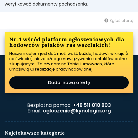
weryfikować dokumenty pochodzenia.
Zgłoś ofertę
Nr. 1 wśród platform ogłoszeniowych dla
hodowców psiaków ras wszelakich!
Naszym celem jest dać możliwość każdej hodowli w kraju (i
na świecie), niezależnego nawiązywania kontaktów online
z kupującymi. Zależy nam na Tobie i umowach, które
umożliwią Ci realizację pracy hodowlanej.
Dodaj nową ofertę
Bezpłatna pomoc:
+48 511 018 803
Email:
ogloszenia@kynologia.org
Najciekawsze kategorie