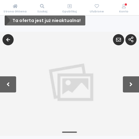
Strona Główna
Szukaj
Opublikuj
Ulubione
Konto
Ta oferta jest już nieaktualna!