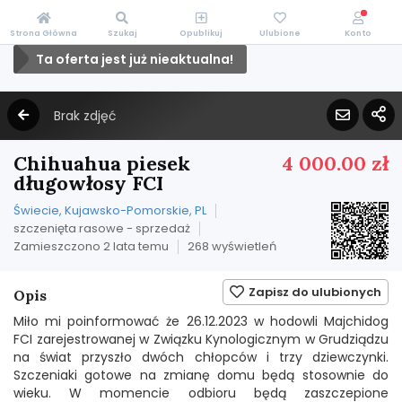
Strona Główna
Szukaj
Opublikuj
Ulubione
Konto
Ta oferta jest już nieaktualna!
Brak zdjęć
Chihuahua piesek
4 000.00 zł
długowłosy FCI
Świecie, Kujawsko-Pomorskie, PL
szczenięta rasowe - sprzedaż
Zamieszczono 2 lata temu
268 wyświetleń
Zapisz do ulubionych
Opis
Miło mi poinformować że 26.12.2023 w hodowli Majchidog
FCI zarejestrowanej w Związku Kynologicznym w Grudziądzu
na świat przyszło dwóch chłopców i trzy dziewczynki.
Szczeniaki gotowe na zmianę domu będą stosownie do
wieku. W momencie odbioru będą zaszczepione