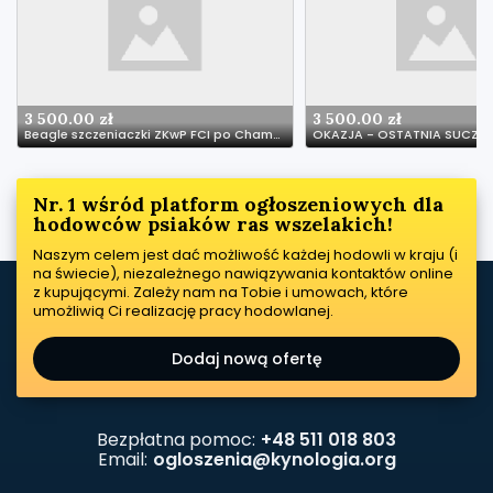
3 500.00 zł
3 500.00 zł
Beagle szczeniaczki ZKwP FCI po Championach
OKAZJA - OSTATNIA SUCZK
Nr. 1 wśród platform ogłoszeniowych dla
hodowców psiaków ras wszelakich!
Naszym celem jest dać możliwość każdej hodowli w kraju (i
na świecie), niezależnego nawiązywania kontaktów online
z kupującymi. Zależy nam na Tobie i umowach, które
umożliwią Ci realizację pracy hodowlanej.
Dodaj nową ofertę
Bezpłatna pomoc:
+48 511 018 803
Email:
ogloszenia@kynologia.org