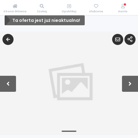
Strona Główna
Szukaj
Opublikuj
Ulubione
Konto
Ta oferta jest już nieaktualna!