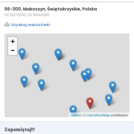
56-300, Makoszyn, Świętokrzyskie, Polska
50.8072553, 20.9644065
Uzyskaj wskazówki
+
−
Leaflet
| ©
OpenStreetMap
contributors
Zapamiętaj!!!