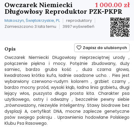
Owczarek Niemiecki
1 000.00 zł
Długowłosy Reproduktor PZK-PKPR
Makoszyn, Świętokrzyskie, PL
reproduktory
Zamieszczono 3 lata temu
3997 wyświetleń
Zapisz do ulubionych
Opis
Owczarek Niemiecki Długowłosy nieprzeciętnej urody ,
połączenie piękna i mocy. Potężnie zbudowany, duży
samiec, bardzo gruba kość , duża czarna głowa,
kwadratowa krótka kufa, ładnie osadzone ucho. . Pies jest
wybarwiony czerwono-rudym kolorem , grzbiet czarny ,
bardzo mocny przód, wysoki kłąb, ładna linia grzbietu, długi
lejący włos, puszysta długa prosta kita. Charakter psa
użytkowego, ostry i odważny , bezczelnie pewny siebie
,zrównoważony, niezwykle inteligentny. Stawy biodrowe bez
dysplazji A, certyfikat DNA, mocne zaplecze genetyczne
psów swojego pokroju . Uprawnienia hodowlane Polskiego
Klubu Psa Rasowego.